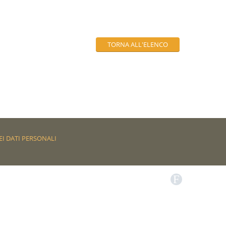
TORNA ALL'ELENCO
I DATI PERSONALI
F