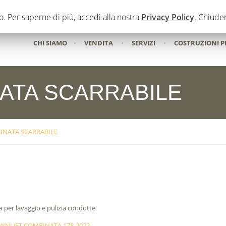
to. Per saperne di più, accedi alla nostra
Privacy Policy
. Chiuden
CHI SIAMO
•
VENDITA
•
SERVIZI
•
COSTRUZIONI P
NATA SCARRABILE
BINATA SCARRABILE
 per lavaggio e pulizia condotte
MINI JET COMBINATA 178-2022