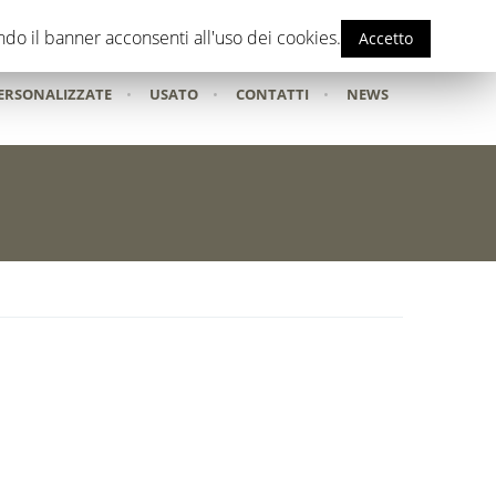
F
do il banner acconsenti all'uso dei cookies.
Accetto
ERSONALIZZATE
•
USATO
•
CONTATTI
•
NEWS