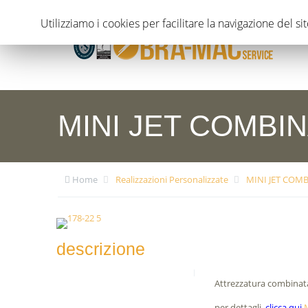
Utilizziamo i cookies per facilitare la navigazione del si
MINI JET COMBI
Home
Realizzazioni Personalizzate
MINI JET COM
descrizione
Attrezzatura combinata
per dettagli,
clicca qui